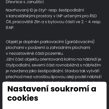
Dřevnice s Janušticí.
Navrhovaný ID je čtyř- resp. šestipodlažní
s kancelářskými prostory v 1.NP určenými pro ŘSD
ČR, pracoviště Zlín a s bytovou částí ve 2. - 4. resp.
6.NP.
Objekt je doplněn parkovacími (garážovacími)
plochami v podzemí a zahradními plochami
v nezastavěné části pozemku.
Jižní část objektu orientovaná kolmo na nábřeží je
čtyřpodlažní, severní část rovnoběžná s nábřežím
je navržena jako šestipodlažní. Stavba tak vytváří
přechod mezi vzrostlou lipovou alejí podél nábřeží
Dřevnice a osmipodlažními bytovými panelovými
Nastavení soukromí a
domy. Alej vzrostlých stromů na Fügnerově nábřeží
je plně zachována a není do ní nijak zasaženo.
cookies
Součástí architektonického řešení je zahradnicky
upravená terasa nad podzemními garážemi