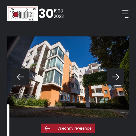
30
1993
2023
Všechny reference