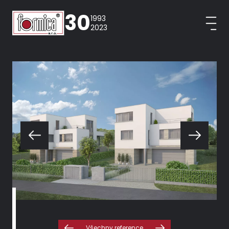
30
1993
2023
Všechny reference