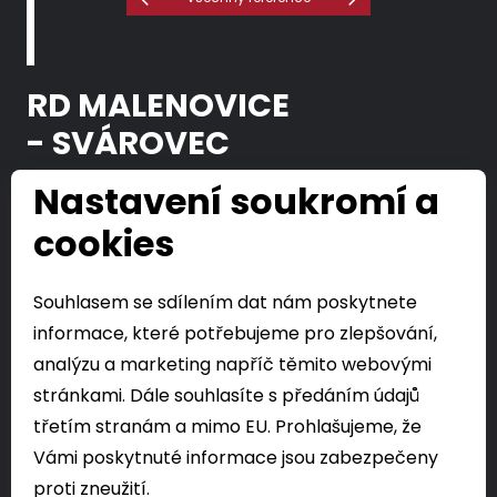
RD MALENOVICE
- SVÁROVEC
Nastavení soukromí a
cookies
ZLÍN – MALENOVICE, UL. SVÁROVEC (2020)
Souhlasem se sdílením dat nám poskytnete
Rodinné domy se nachází v mírně svažitém terénu
na západním okraji Malenovic v části Svárovec
informace, které potřebujeme pro zlepšování,
s dalekými výhledy směrem na Otrokovice.
analýzu a marketing napříč těmito webovými
stránkami. Dále souhlasíte s předáním údajů
třetím stranám a mimo EU. Prohlašujeme, že
Vámi poskytnuté informace jsou zabezpečeny
Nezávazná poptávka
proti zneužití.