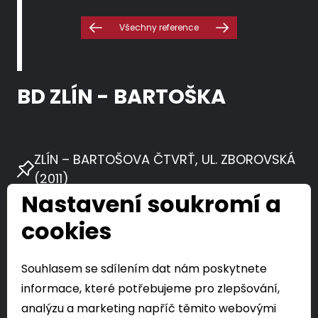
Všechny reference
BD ZLÍN - BARTOŠKA
ZLÍN – BARTOŠOVA ČTVRŤ, UL. ZBOROVSKÁ
(2011)
Nastavení soukromí a
Návrh osmipodlažního věžového domu
cookies
na půdorysu bývalé výměníkové stanice se šesti
nadstandardními bytovými jednotkami a jedním
Souhlasem se sdílením dat nám poskytnete
mezonetem v nejvyšším podlaží. Na každém
informace, které potřebujeme pro zlepšování,
podlaží vždy pouze jeden byt, parkování zajištěno
v části prvního podlaží a na přilehlém pozemku.
analýzu a marketing napříč těmito webovými