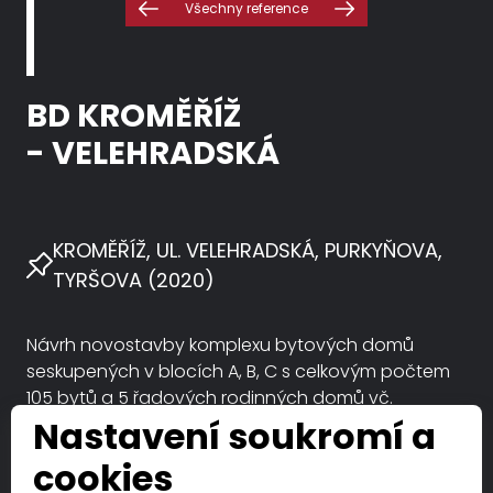
Všechny reference
BD KROMĚŘÍŽ
- VELEHRADSKÁ
KROMĚŘÍŽ, UL. VELEHRADSKÁ, PURKYŇOVA,
TYRŠOVA (2020)
Návrh novostavby komplexu bytových domů
seskupených v blocích A, B, C s celkovým počtem
105 bytů a 5 řadových rodinných domů vč.
obslužných komunikací, pěších komunikací
Nastavení soukromí a
(chodníky), parkovacích a garážových stání
cookies
a přípojek inženýrských sítí.